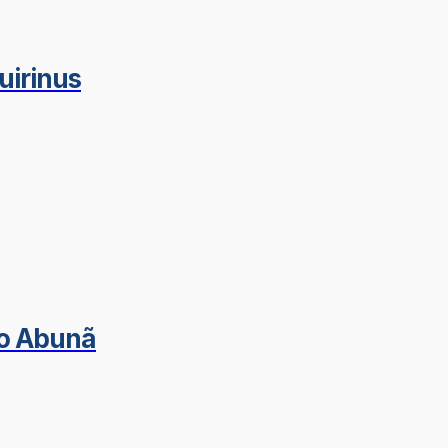
uirinus
do Abunã