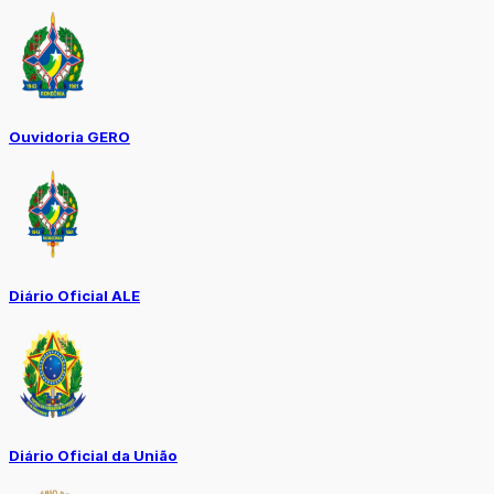
Ouvidoria GERO
Diário Oficial ALE
Diário Oficial da União