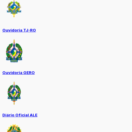
Ouvidoria TJ-RO
Ouvidoria GERO
Diário Oficial ALE