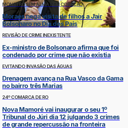
MONSTRO SEM ALMA NEM CORAÇÃO
Moraes nega visita de filhos a Jair
Bolsonaro no Dia dos Pais
REVISÃO DE CRIME INEXISTENTE
Ex-ministro de Bolsonaro afirma que foi
condenado por crime que não existia
EVITANDO INVASÃO DAS ÁGUAS
Drenagem avança na Rua Vasco da Gama
no bairro três Marias
24º COMARCA DE RO
Nova Mamoré vai inaugurar o seu 1º
Tribunal do Júri dia 12 julgando 3 crimes
de grande repercussão na fronteira