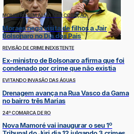
MONSTRO SEM ALMA NEM CORAÇÃO
Moraes nega visita de filhos a Jair
Bolsonaro no Dia dos Pais
REVISÃO DE CRIME INEXISTENTE
Ex-ministro de Bolsonaro afirma que foi
condenado por crime que não existia
EVITANDO INVASÃO DAS ÁGUAS
Drenagem avança na Rua Vasco da Gama
no bairro três Marias
24º COMARCA DE RO
Nova Mamoré vai inaugurar o seu 1º
Tribunal do Júri dia 12 julgando 3 crimes