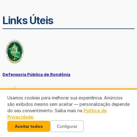
Links Úteis
Defensoria Pública de Rondônia
Usamos cookies para melhorar sua experiência. Anúncios
são exibidos mesmo sem aceitar — personalização depende
do seu consentimento. Saiba mais na
Política de
Privacidade
.
Ouvidoria TJ-RO
Aceitar todos
Configurar