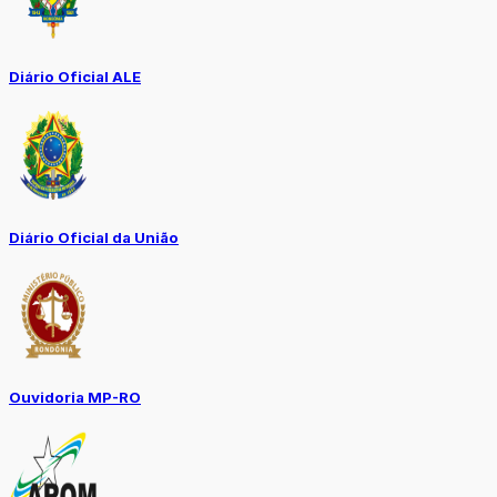
Diário Oficial ALE
Diário Oficial da União
Ouvidoria MP-RO