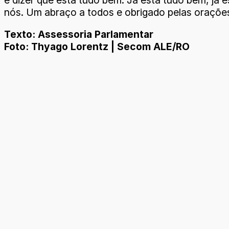
e dizer que está tudo bem. Já está tudo bem, já 
nós. Um abraço a todos e obrigado pelas orações
Texto: Assessoria Parlamentar
Foto: Thyago Lorentz | Secom ALE/RO