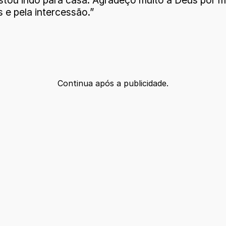
estou indo para casa. Agradeço muito a Deus por m
 e pela intercessão.”
Continua após a publicidade.