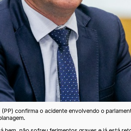
n (PP) confirma o acidente envolvendo o parlament
aplanagem.
 bem, não sofreu ferimentos graves e já está ret