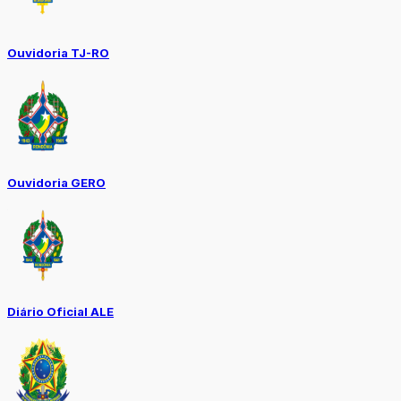
Ouvidoria TJ-RO
Ouvidoria GERO
Diário Oficial ALE