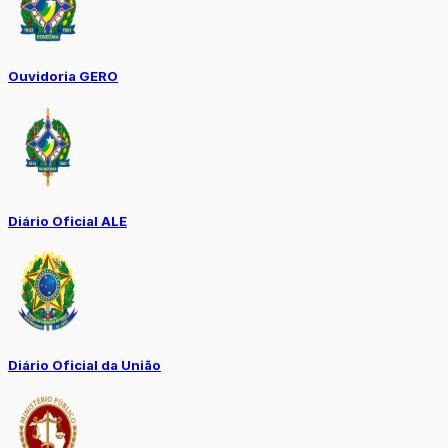
Ouvidoria GERO
Diário Oficial ALE
Diário Oficial da União