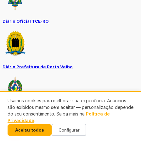
Diário Oficial TCE-RO
Diário Prefeitura de Porto Velho
Usamos cookies para melhorar sua experiência. Anúncios
são exibidos mesmo sem aceitar — personalização depende
Diário Oficial de RO
do seu consentimento. Saiba mais na
Política de
Privacidade
.
Aceitar todos
Configurar