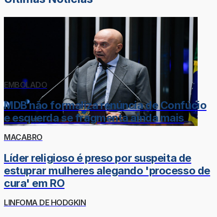
EMBOLADO
MDB não formaliza renúncia de Confúcio
e esquerda se fragmenta ainda mais
MACABRO
Líder religioso é preso por suspeita de
estuprar mulheres alegando 'processo de
cura' em RO
LINFOMA DE HODGKIN