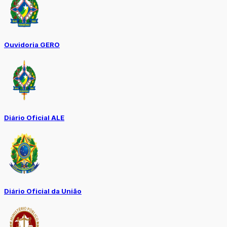
Ouvidoria GERO
Diário Oficial ALE
Diário Oficial da União