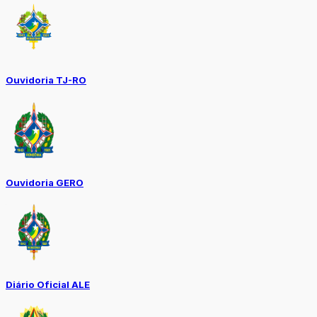
Ouvidoria TJ-RO
Ouvidoria GERO
Diário Oficial ALE