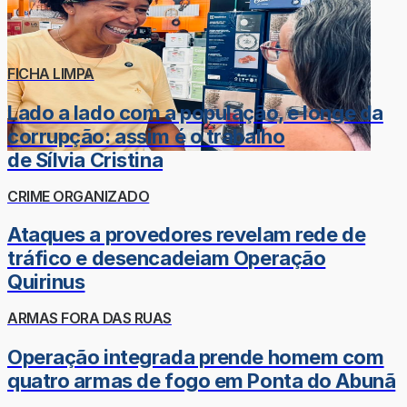
FICHA LIMPA
Lado a lado com a população, e longe da
corrupção: assim é o trabalho
de Sílvia Cristina
CRIME ORGANIZADO
Ataques a provedores revelam rede de
tráfico e desencadeiam Operação
Quirinus
ARMAS FORA DAS RUAS
Operação integrada prende homem com
quatro armas de fogo em Ponta do Abunã