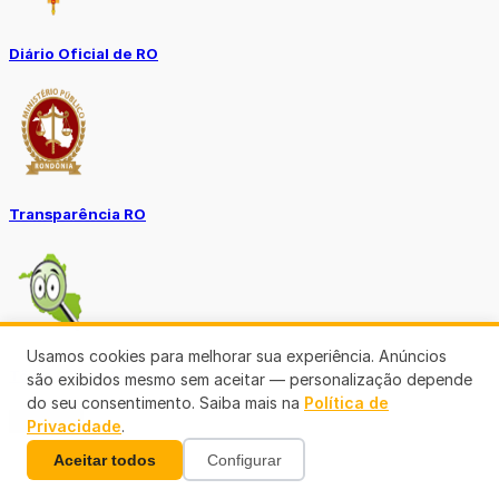
Diário Oficial de RO
Transparência RO
Usamos cookies para melhorar sua experiência. Anúncios
Tô no Controle TCE-RO
são exibidos mesmo sem aceitar — personalização depende
do seu consentimento. Saiba mais na
Política de
Ver mais
Privacidade
.
Aceitar todos
Configurar