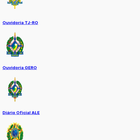
Ouvidoria TJ-RO
Ouvidoria GERO
Diário Oficial ALE