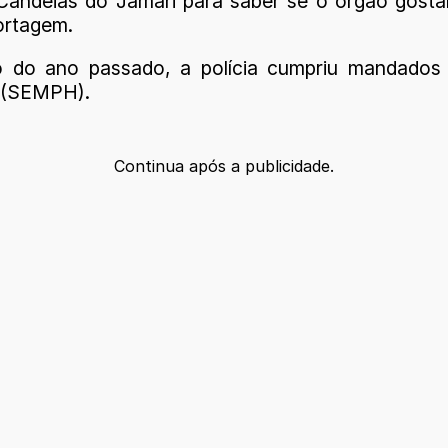
Candeias do Jamari para saber se o órgão gosta
ortagem.
o do ano passado, a polícia cumpriu mandados 
a (SEMPH).
Continua após a publicidade.