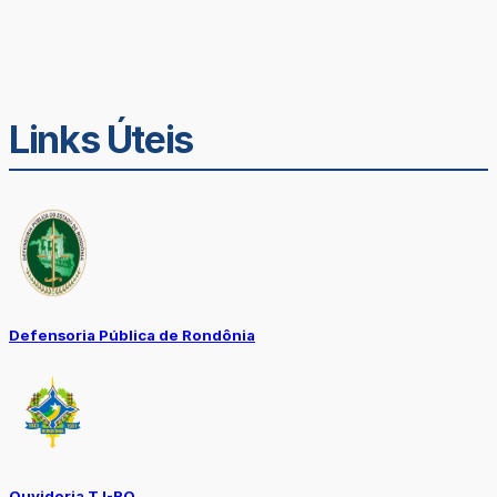
Links Úteis
Defensoria Pública de Rondônia
Ouvidoria TJ-RO