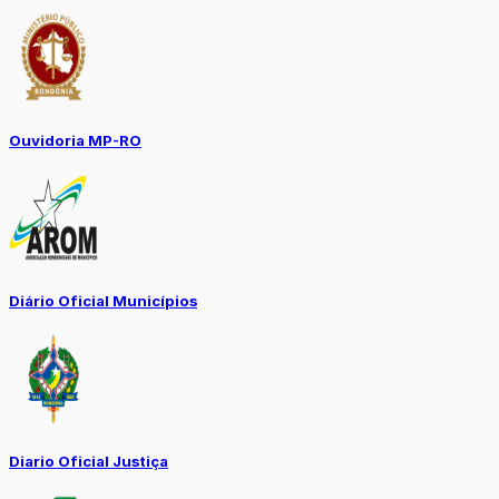
Ouvidoria MP-RO
Diário Oficial Municípios
Diario Oficial Justiça