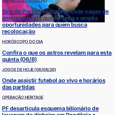
EMPREGO E TRABALHO
Sine de Porto Velho abre novas vagas de
emprego nesta quinta-feira e amplia
oportunidades para quem busca
recolocação
HORÓSCOPO DO DIA
Confira o que os astros revelam para esta
quinta (06/8)
JOGOS DE HOJE (06/08/26)
Onde assistir futebol ao vivo e horários
das partidas
OPERAÇÃO HERITAGE
PF desarticula esquema bilionário de
lavagem de dinheiro em Rondônia e