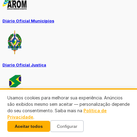
Diário Oficial Municípios
Diario Oficial Justiça
Usamos cookies para melhorar sua experiência. Anúncios
são exibidos mesmo sem aceitar — personalização depende
SINE Municipal
do seu consentimento. Saiba mais na
Política de
Privacidade
.
Aceitar todos
Configurar