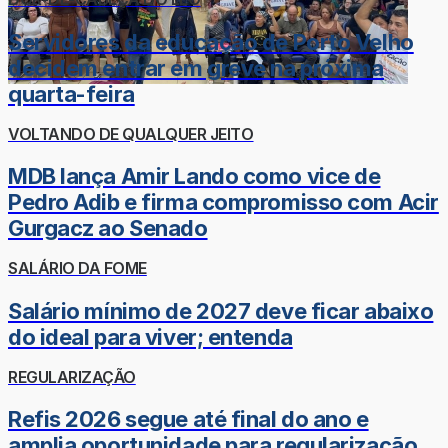
Servidores da educação de Porto Velho
decidem entrar em greve na próxima
quarta-feira
VOLTANDO DE QUALQUER JEITO
MDB lança Amir Lando como vice de
Pedro Adib e firma compromisso com Acir
Gurgacz ao Senado
SALÁRIO DA FOME
Salário mínimo de 2027 deve ficar abaixo
do ideal para viver; entenda
REGULARIZAÇÃO
Refis 2026 segue até final do ano e
amplia oportunidade para regularização