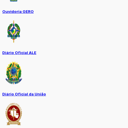
Ouvidoria GERO
Diário Oficial ALE
Diário Oficial da União