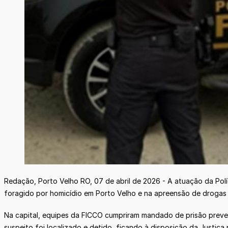
Redação, Porto Velho RO, 07 de abril de 2026 - A atuação da Pol
foragido por homicídio em Porto Velho e na apreensão de drogas 
Na capital, equipes da FICCO cumpriram mandado de prisão prevent
suspeito foi localizado e detido, ficando à disposição da Justiça