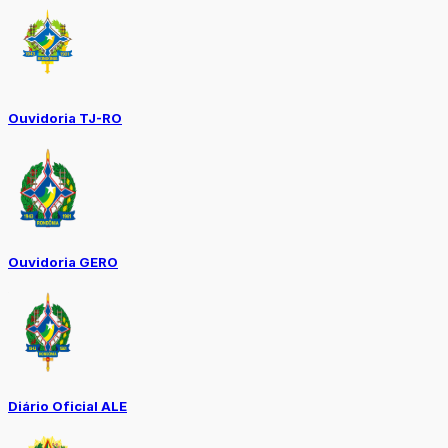
Ouvidoria TJ-RO
Ouvidoria GERO
Diário Oficial ALE