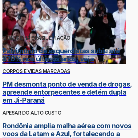
QUADRILHA BRASIL EM AÇÃO
Patrimônio de esquerdistas subiu até
870% nos últimos anos; veja
CORPOS E VIDAS MARCADAS
PM desmonta ponto de venda de drogas,
apreende entorpecentes e detém dupla
em Ji-Paraná
APESAR DO ALTO CUSTO
Rondônia amplia malha aérea com novos
voos da Latam e Azul, fortalecendo a