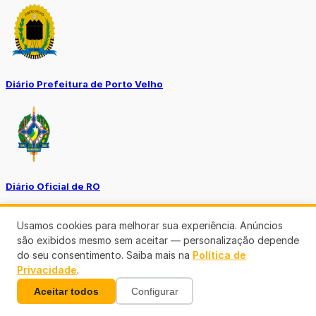
Diário Prefeitura de Porto Velho
Diário Oficial de RO
Usamos cookies para melhorar sua experiência. Anúncios
são exibidos mesmo sem aceitar — personalização depende
do seu consentimento. Saiba mais na
Política de
Privacidade
.
Transparência RO
Aceitar todos
Configurar