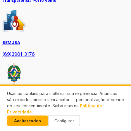
Transparência Porto Velho
SEMUSA
(69)3901-3176
Usamos cookies para melhorar sua experiência. Anúncios
Diário Oficial TCE-RO
são exibidos mesmo sem aceitar — personalização depende
do seu consentimento. Saiba mais na
Política de
Privacidade
.
Aceitar todos
Configurar