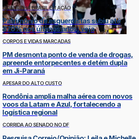
QUADRILHA BRASIL EM AÇÃO
Patrimônio de esquerdistas subiu até
870% nos últimos anos; veja
CORPOS E VIDAS MARCADAS
PM desmonta ponto de venda de drogas,
apreende entorpecentes e detém dupla
em Ji-Paraná
APESAR DO ALTO CUSTO
Rondônia amplia malha aérea com novos
voos da Latam e Azul, fortalecendo a
logística regional
CORRIDA AO SENADO NO DF
Pesquisa Correio/Opinião: Leila e Michelle