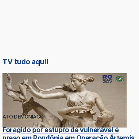
TV tudo aqui!
ATO DEMONÍACO
Foragido por estupro de vulnerável é
preso em Rondônia em Operação Ártemis