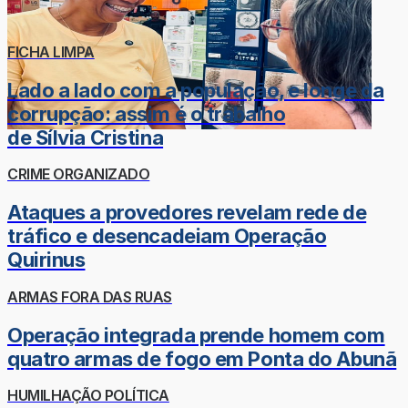
FICHA LIMPA
Lado a lado com a população, e longe da
corrupção: assim é o trabalho
de Sílvia Cristina
CRIME ORGANIZADO
Ataques a provedores revelam rede de
tráfico e desencadeiam Operação
Quirinus
ARMAS FORA DAS RUAS
Operação integrada prende homem com
quatro armas de fogo em Ponta do Abunã
HUMILHAÇÃO POLÍTICA