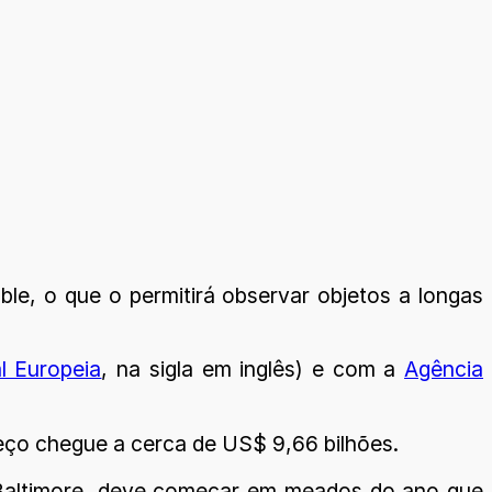
e, o que o permitirá observar objetos a longas
l Europeia
, na sigla em inglês) e com a
Agência
eço chegue a cerca de US$ 9,66 bilhões.
m Baltimore, deve começar em meados do ano que