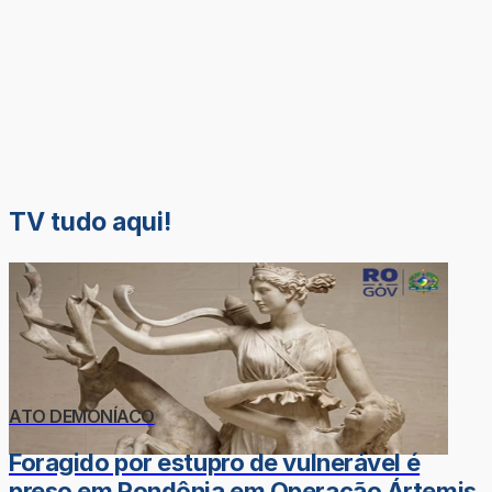
TV tudo aqui!
ATO DEMONÍACO
Foragido por estupro de vulnerável é
preso em Rondônia em Operação Ártemis