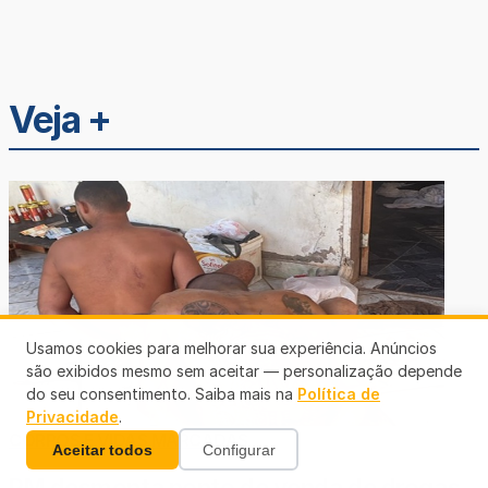
Veja +
Usamos cookies para melhorar sua experiência. Anúncios
são exibidos mesmo sem aceitar — personalização depende
do seu consentimento. Saiba mais na
Política de
Privacidade
.
CORPOS E VIDAS MARCADAS
Aceitar todos
Configurar
PM desmonta ponto de venda de drogas,