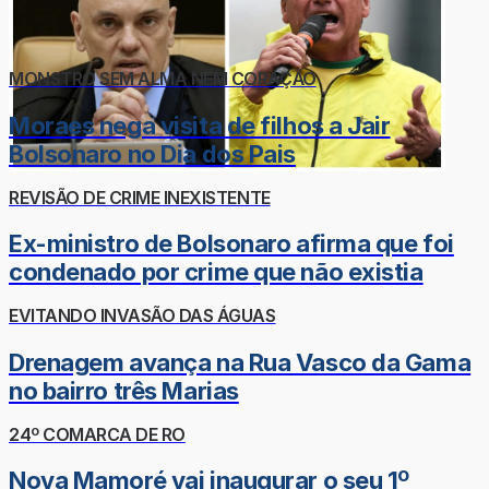
MONSTRO SEM ALMA NEM CORAÇÃO
Moraes nega visita de filhos a Jair
Bolsonaro no Dia dos Pais
REVISÃO DE CRIME INEXISTENTE
Ex-ministro de Bolsonaro afirma que foi
condenado por crime que não existia
EVITANDO INVASÃO DAS ÁGUAS
Drenagem avança na Rua Vasco da Gama
no bairro três Marias
24º COMARCA DE RO
Nova Mamoré vai inaugurar o seu 1º