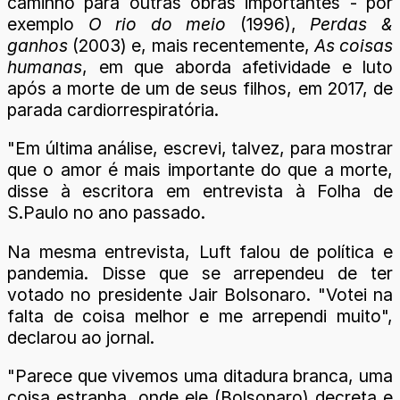
caminho para outras obras importantes - por
exemplo
O rio do meio
(1996),
Perdas &
ganhos
(2003) e, mais recentemente,
As coisas
humanas
, em que aborda afetividade e luto
após a morte de um de seus filhos, em 2017, de
parada cardiorrespiratória.
"Em última análise, escrevi, talvez, para mostrar
que o amor é mais importante do que a morte,
disse à escritora em entrevista à Folha de
S.Paulo no ano passado.
Na mesma entrevista, Luft falou de política e
pandemia. Disse que se arrependeu de ter
votado no presidente Jair Bolsonaro. "Votei na
falta de coisa melhor e me arrependi muito",
declarou ao jornal.
"Parece que vivemos uma ditadura branca, uma
coisa estranha, onde ele (Bolsonaro) decreta e