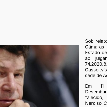
Sob relat
Câmaras 
Estado de 
ao julg
74.2020
Cassol,vi
sede de A
Em 11 
Desembar
falecido,
Narciso C