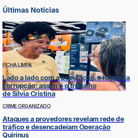
Últimas Notícias
FICHA LIMPA
Lado a lado com a população, e longe da
corrupção: assim é o trabalho
de Sílvia Cristina
CRIME ORGANIZADO
Ataques a provedores revelam rede de
tráfico e desencadeiam Operação
Quirinus