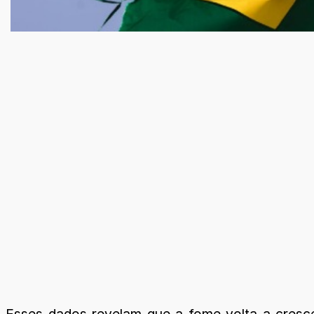
Esses dados revelam que a fome volta a cresc