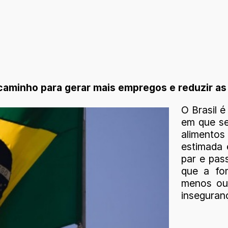
 o caminho para gerar mais empregos e reduzir a
O Brasil 
em que se
alimento
estimada 
par e pas
que a fom
menos ou
inseguranç