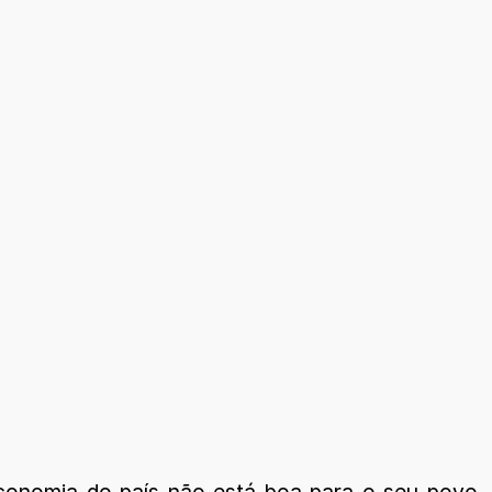
conomia do país não está boa para o seu povo.