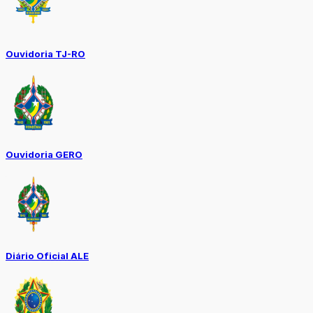
Ouvidoria TJ-RO
Ouvidoria GERO
Diário Oficial ALE