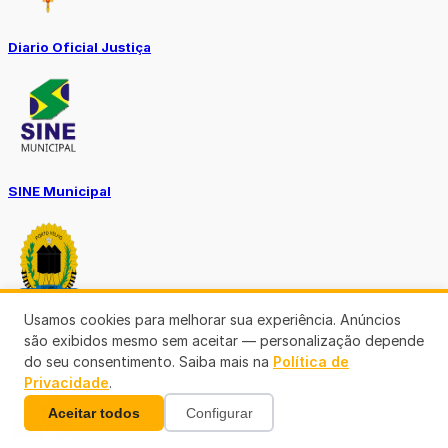
Diario Oficial Justiça
SINE Municipal
Usamos cookies para melhorar sua experiência. Anúncios
Transparência Porto Velho
são exibidos mesmo sem aceitar — personalização depende
do seu consentimento. Saiba mais na
Política de
Privacidade
.
Aceitar todos
Configurar