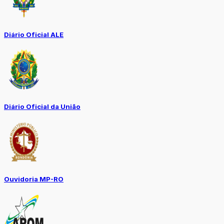
Diário Oficial ALE
Diário Oficial da União
Ouvidoria MP-RO