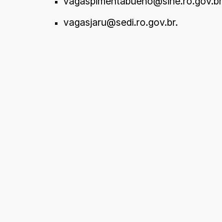
vagaspimentabueno@sine.ro.gov.b
vagasjaru@sedi.ro.gov.br.