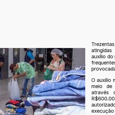
Trezentas
atingida
auxílio d
frequent
provocada
O auxílio 
meio de t
através
R$600.00
autorizad
execução 