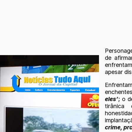
Persona
de afirma
enfrenta
apesar dis
Enfrent
enchentes
eles’
; o 
tirânica
honestid
implantaç
crime, pra