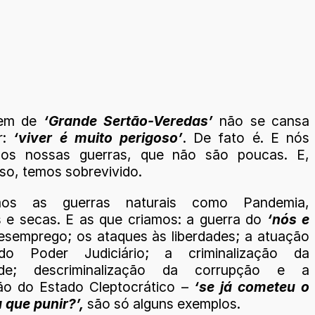
gem de
‘Grande Sertão-Veredas’
não se cansa
r:
‘viver é muito perigoso’
. De fato é. E nós
mos nossas guerras, que não são poucas. E,
so, temos sobrevivido.
amos as guerras naturais como Pandemia,
 e secas. E as que criamos: a guerra do
‘nós e
desemprego; os ataques às liberdades; a atuação
 do Poder Judiciário; a criminalização da
ade; descriminalização da corrupção e a
ão do Estado Cleptocrático –
‘se já cometeu o
 que punir?’,
são só alguns exemplos.