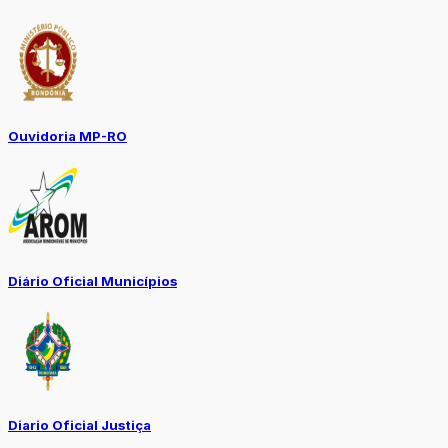
Ouvidoria MP-RO
Diário Oficial Municípios
Diario Oficial Justiça