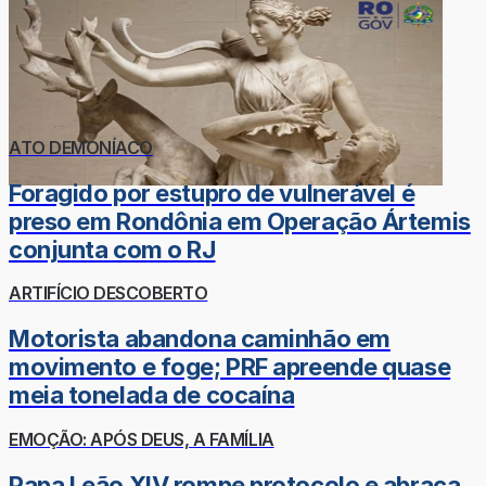
ATO DEMONÍACO
Foragido por estupro de vulnerável é
preso em Rondônia em Operação Ártemis
conjunta com o RJ
ARTIFÍCIO DESCOBERTO
Motorista abandona caminhão em
movimento e foge; PRF apreende quase
meia tonelada de cocaína
EMOÇÃO: APÓS DEUS, A FAMÍLIA
Papa Leão XIV rompe protocolo e abraça