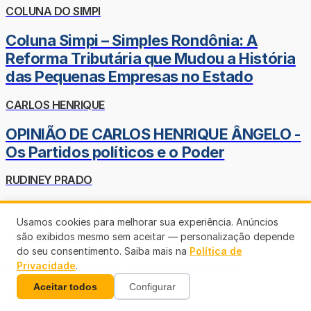
COLUNA DO SIMPI
Coluna Simpi – Simples Rondônia: A
Reforma Tributária que Mudou a História
das Pequenas Empresas no Estado
CARLOS HENRIQUE
OPINIÃO DE CARLOS HENRIQUE ÂNGELO -
Os Partidos políticos e o Poder
RUDINEY PRADO
Parece que foi ontem
Usamos cookies para melhorar sua experiência. Anúncios
MARCO ANCONI
são exibidos mesmo sem aceitar — personalização depende
do seu consentimento. Saiba mais na
Política de
Eu, a IA ChatGPT e os Alienígenas
Privacidade
.
Aceitar todos
Configurar
GEOVANI BERNO