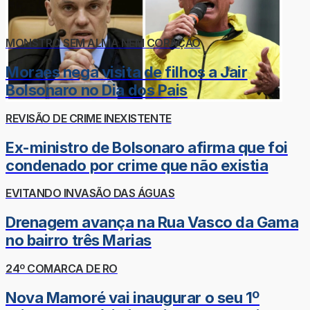
MONSTRO SEM ALMA NEM CORAÇÃO
Moraes nega visita de filhos a Jair
Bolsonaro no Dia dos Pais
REVISÃO DE CRIME INEXISTENTE
Ex-ministro de Bolsonaro afirma que foi
condenado por crime que não existia
EVITANDO INVASÃO DAS ÁGUAS
Drenagem avança na Rua Vasco da Gama
no bairro três Marias
24º COMARCA DE RO
Nova Mamoré vai inaugurar o seu 1º