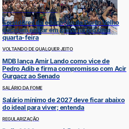
DOR-DE-CABEÇA DO LÉO
Servidores da educação de Porto Velho
decidem entrar em greve na próxima
quarta-feira
VOLTANDO DE QUALQUER JEITO
MDB lança Amir Lando como vice de
Pedro Adib e firma compromisso com Acir
Gurgacz ao Senado
SALÁRIO DA FOME
Salário mínimo de 2027 deve ficar abaixo
do ideal para viver; entenda
REGULARIZAÇÃO