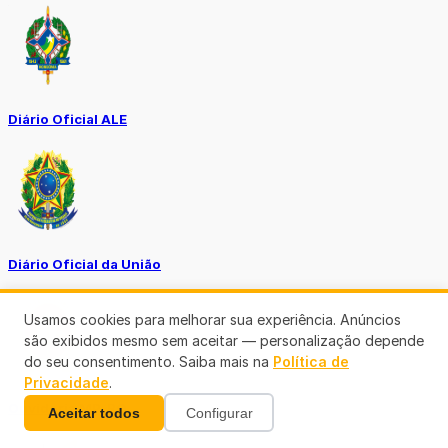
Diário Oficial ALE
Diário Oficial da União
Usamos cookies para melhorar sua experiência. Anúncios
são exibidos mesmo sem aceitar — personalização depende
do seu consentimento. Saiba mais na
Política de
Privacidade
.
Ouvidoria MP-RO
Aceitar todos
Configurar