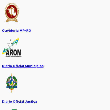
Ouvidoria MP-RO
Diário Oficial Municípios
Diario Oficial Justiça