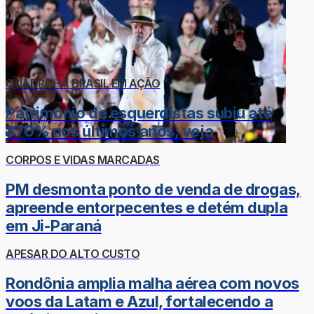
QUADRILHA BRASIL EM AÇÃO
Patrimônio de esquerdistas subiu até
870% nos últimos anos; veja
CORPOS E VIDAS MARCADAS
PM desmonta ponto de venda de drogas,
apreende entorpecentes e detém dupla
em Ji-Paraná
APESAR DO ALTO CUSTO
Rondônia amplia malha aérea com novos
voos da Latam e Azul, fortalecendo a