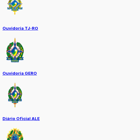
Ouvidoria TJ-RO
Ouvidoria GERO
Diário Oficial ALE