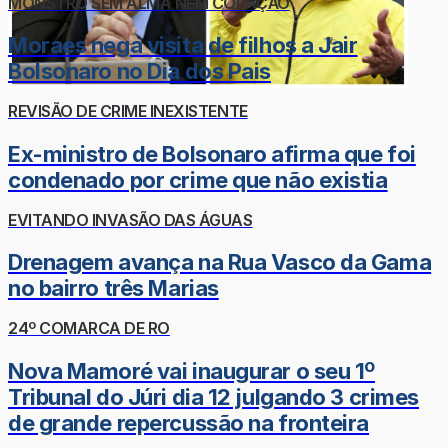
MONSTRO SEM ALMA NEM CORAÇÃO
Moraes nega visita de filhos a Jair
Bolsonaro no Dia dos Pais
REVISÃO DE CRIME INEXISTENTE
Ex-ministro de Bolsonaro afirma que foi
condenado por crime que não existia
EVITANDO INVASÃO DAS ÁGUAS
Drenagem avança na Rua Vasco da Gama
no bairro três Marias
24º COMARCA DE RO
Nova Mamoré vai inaugurar o seu 1º
Tribunal do Júri dia 12 julgando 3 crimes
de grande repercussão na fronteira