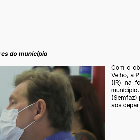
res do município
Com o obj
Velho, a P
(IR) na f
município
(Semfaz) 
aos depar