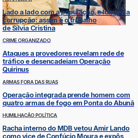
Lado a lado com a população, e longe da
corrupção: assim é o trabalho
de Sílvia Cristina
CRIME ORGANIZADO
Ataques a provedores revelam rede de
tráfico e desencadeiam Operação
Quirinus
ARMAS FORA DAS RUAS
Operação integrada prende homem com
quatro armas de fogo em Ponta do Abunã
HUMILHAÇÃO POLÍTICA
Racha interno do MDB vetou Amir Lando
como vice de Confúcio Moura e expôs