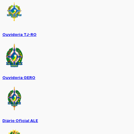
Ouvidoria TJ-RO
Ouvidoria GERO
Diário Oficial ALE