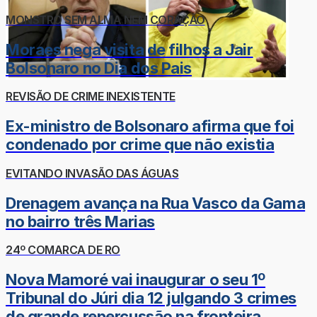
MONSTRO SEM ALMA NEM CORAÇÃO
Moraes nega visita de filhos a Jair
Bolsonaro no Dia dos Pais
REVISÃO DE CRIME INEXISTENTE
Ex-ministro de Bolsonaro afirma que foi
condenado por crime que não existia
EVITANDO INVASÃO DAS ÁGUAS
Drenagem avança na Rua Vasco da Gama
no bairro três Marias
24º COMARCA DE RO
Nova Mamoré vai inaugurar o seu 1º
Tribunal do Júri dia 12 julgando 3 crimes
de grande repercussão na fronteira