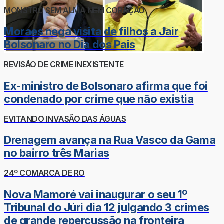
MONSTRO SEM ALMA NEM CORAÇÃO
Moraes nega visita de filhos a Jair
Bolsonaro no Dia dos Pais
REVISÃO DE CRIME INEXISTENTE
Ex-ministro de Bolsonaro afirma que foi
condenado por crime que não existia
EVITANDO INVASÃO DAS ÁGUAS
Drenagem avança na Rua Vasco da Gama
no bairro três Marias
24º COMARCA DE RO
Nova Mamoré vai inaugurar o seu 1º
Tribunal do Júri dia 12 julgando 3 crimes
de grande repercussão na fronteira