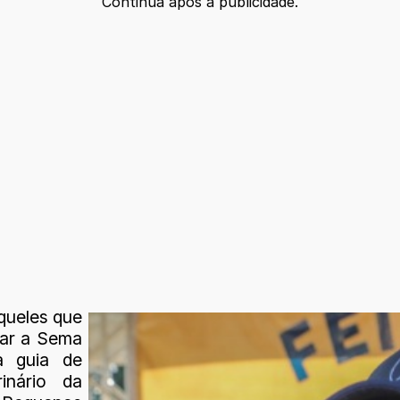
Continua após a publicidade.
queles que
rar a Sema
a guia de
rinário da