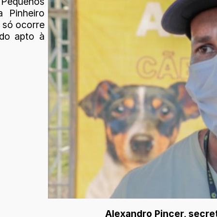
e Pequenos
a Pinheiro
 só ocorre
do apto à
Alexandro Pincer, secre