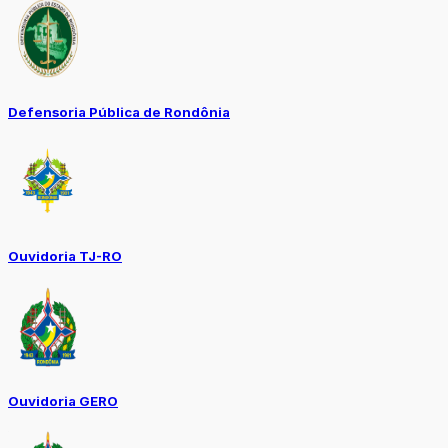
Defensoria Pública de Rondônia
Ouvidoria TJ-RO
Ouvidoria GERO